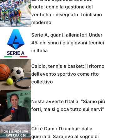
ruote: come la gestione del
vento ha ridisegnato il ciclismo
moderno
Serie A, quanti allenatori Under
45: chi sono i più giovani tecnici
in Italia
Calcio, tennis e basket: il ritorno
dell’evento sportivo come rito
collettivo
Nesta avverte l’Italia: “Siamo più
forti, ma si gioca tutto sui nervi”
Chi è Damir Dzumhur: dalla
guerra di Sarajevo al sogno di