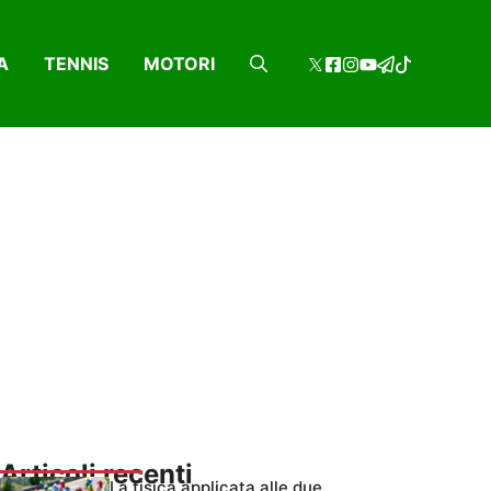
A
TENNIS
MOTORI
Articoli recenti
La fisica applicata alle due