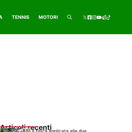
A
TENNIS
MOTORI
Articoli recenti
La fisica applicata alle due