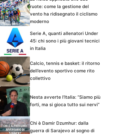
ruote: come la gestione del
vento ha ridisegnato il ciclismo
moderno
Serie A, quanti allenatori Under
45: chi sono i più giovani tecnici
in Italia
Calcio, tennis e basket: il ritorno
dell’evento sportivo come rito
collettivo
Nesta avverte l’Italia: “Siamo più
forti, ma si gioca tutto sui nervi”
Chi è Damir Dzumhur: dalla
guerra di Sarajevo al sogno di