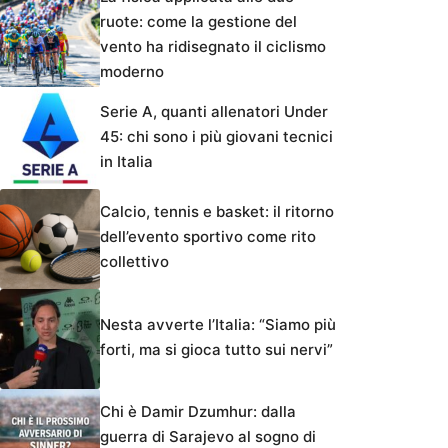
ruote: come la gestione del
vento ha ridisegnato il ciclismo
moderno
Serie A, quanti allenatori Under
45: chi sono i più giovani tecnici
in Italia
Calcio, tennis e basket: il ritorno
dell’evento sportivo come rito
collettivo
Nesta avverte l’Italia: “Siamo più
forti, ma si gioca tutto sui nervi”
Chi è Damir Dzumhur: dalla
guerra di Sarajevo al sogno di