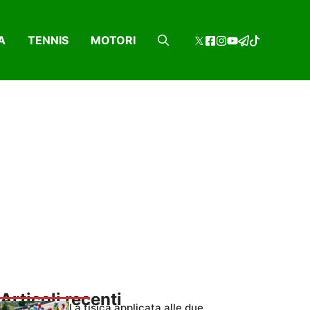
A
TENNIS
MOTORI
Articoli recenti
La fisica applicata alle due