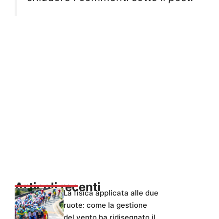
Articoli recenti
La fisica applicata alle due
ruote: come la gestione
del vento ha ridisegnato il