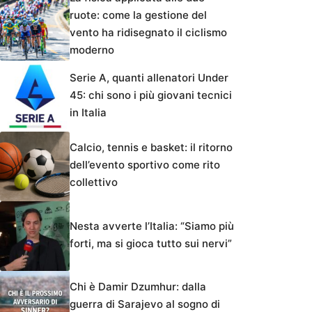
ruote: come la gestione del
vento ha ridisegnato il ciclismo
moderno
Serie A, quanti allenatori Under
45: chi sono i più giovani tecnici
in Italia
Calcio, tennis e basket: il ritorno
dell’evento sportivo come rito
collettivo
Nesta avverte l’Italia: “Siamo più
forti, ma si gioca tutto sui nervi”
Chi è Damir Dzumhur: dalla
guerra di Sarajevo al sogno di