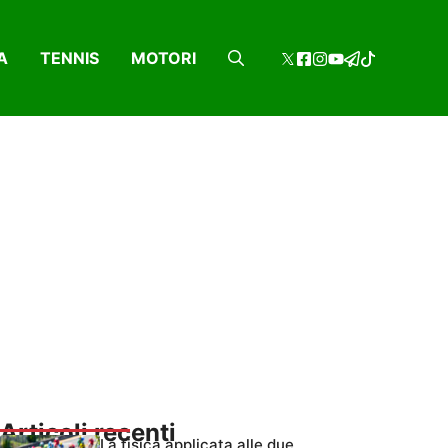
A
TENNIS
MOTORI
Articoli recenti
La fisica applicata alle due