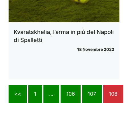
Kvaratskhelia, l’arma in piú del Napoli
di Spalletti
18 Novembre 2022
<<
1
…
106
107
108