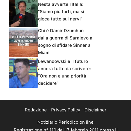
Nesta avverte l’Italia:
“Siamo più forti, ma si
gioca tutto sui nervi”
Chi è Damir Dzumhur:
dalla guerra di Sarajevo al
sogno di sfidare Sinner a
Miami
Lewandowski e il futuro
ancora tutto da scrivere:
“Ora non è una priorità
decidere”
Redazione
-
Privacy Policy
-
Disclaimer
Notiziario Periodico on line
Registrazione n° 110 del 17 febbraio 2011 presso il