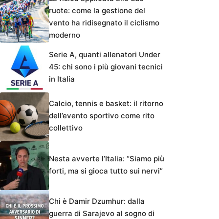
ruote: come la gestione del
vento ha ridisegnato il ciclismo
moderno
Serie A, quanti allenatori Under
45: chi sono i più giovani tecnici
in Italia
Calcio, tennis e basket: il ritorno
dell’evento sportivo come rito
collettivo
Nesta avverte l’Italia: “Siamo più
forti, ma si gioca tutto sui nervi”
Chi è Damir Dzumhur: dalla
guerra di Sarajevo al sogno di