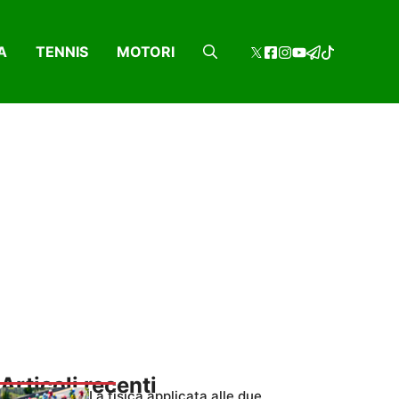
A
TENNIS
MOTORI
Articoli recenti
La fisica applicata alle due