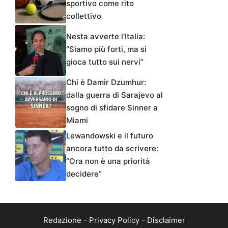
sportivo come rito
collettivo
Nesta avverte l’Italia:
“Siamo più forti, ma si
gioca tutto sui nervi”
Chi è Damir Dzumhur:
dalla guerra di Sarajevo al
sogno di sfidare Sinner a
Miami
Lewandowski e il futuro
ancora tutto da scrivere:
“Ora non è una priorità
decidere”
Redazione
-
Privacy Policy
-
Disclaimer