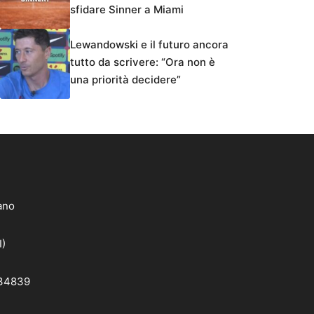
sfidare Sinner a Miami
Lewandowski e il futuro ancora
tutto da scrivere: “Ora non è
una priorità decidere”
lano
I)
 34839