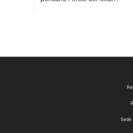
Reg
R
Sede 