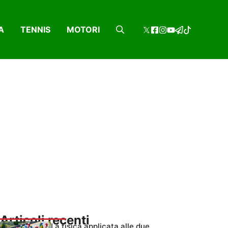
A
TENNIS
MOTORI
Articoli recenti
La fisica applicata alle due