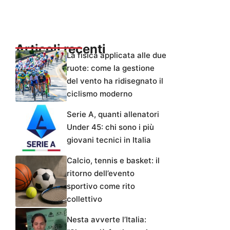
Articoli recenti
La fisica applicata alle due
ruote: come la gestione
del vento ha ridisegnato il
ciclismo moderno
Serie A, quanti allenatori
Under 45: chi sono i più
giovani tecnici in Italia
Calcio, tennis e basket: il
ritorno dell’evento
sportivo come rito
collettivo
Nesta avverte l’Italia: