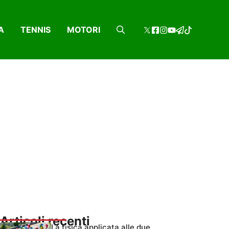
A
TENNIS
MOTORI
Articoli recenti
La fisica applicata alle due