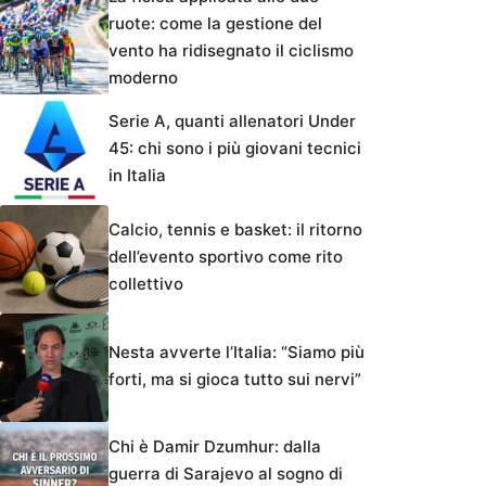
ruote: come la gestione del
vento ha ridisegnato il ciclismo
moderno
Serie A, quanti allenatori Under
45: chi sono i più giovani tecnici
in Italia
Calcio, tennis e basket: il ritorno
dell’evento sportivo come rito
collettivo
Nesta avverte l’Italia: “Siamo più
forti, ma si gioca tutto sui nervi”
Chi è Damir Dzumhur: dalla
guerra di Sarajevo al sogno di