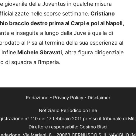
ore giovanile della Juventus in qualche misura
ficializzate nelle scorse settimane.
Cristiano
hio braccio destro prima al Carpi e poi al Napoli,
nte e inseguita a lungo dalla Juve è quella di
odato al Pisa al termine della sua esperienza al
 Infine
Michele Sbravati,
altra figura dirigenziale
o di squadra all’Imperia.
Redazione
-
Privacy Policy
-
Disclaimer
Notiziario Periodico on line
istrazione n° 110 del 17 febbraio 2011 presso il tribunale di Mi
Direttore responsabile: Cosimo Bisci
edazione: Via Mariani, 8 – 20063 CERNUSCO SUL NAVIGLIO (M