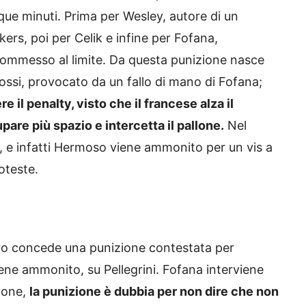
cinque minuti. Prima per Wesley, autore di un
kers, poi per Celik e infine per Fofana,
commesso al limite. Da questa punizione nasce
lorossi, provocato da un fallo di mano di Fofana;
 il penalty, visto che il francese alza il
upare più spazio e intercetta il pallone.
Nel
di, e infatti Hermoso viene ammonito per un vis a
oteste.
tro concede una punizione contestata per
iene ammonito, su Pellegrini. Fofana interviene
llone,
la punizione è dubbia per non dire che non