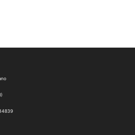
lano
I)
 34839