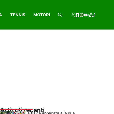
A
TENNIS
MOTORI
Articoli recenti
La fisica applicata alle due