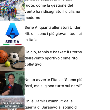
ruote: come la gestione del
vento ha ridisegnato il ciclismo
moderno
Serie A, quanti allenatori Under
45: chi sono i più giovani tecnici
in Italia
Calcio, tennis e basket: il ritorno
dell’evento sportivo come rito
collettivo
Nesta avverte l’Italia: “Siamo più
forti, ma si gioca tutto sui nervi”
Chi è Damir Dzumhur: dalla
guerra di Sarajevo al sogno di