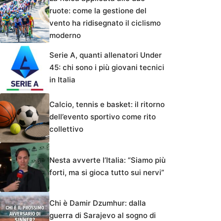
ruote: come la gestione del
vento ha ridisegnato il ciclismo
moderno
Serie A, quanti allenatori Under
45: chi sono i più giovani tecnici
in Italia
Calcio, tennis e basket: il ritorno
dell’evento sportivo come rito
collettivo
Nesta avverte l’Italia: “Siamo più
forti, ma si gioca tutto sui nervi”
Chi è Damir Dzumhur: dalla
guerra di Sarajevo al sogno di