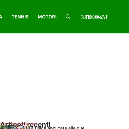
A
TENNIS
MOTORI
Articoli recenti
La fisica applicata alle due