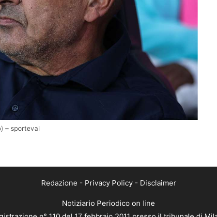
o) – sportevai
Redazione
-
Privacy Policy
-
Disclaimer
Notiziario Periodico on line
istrazione n° 110 del 17 febbraio 2011 presso il tribunale di Mi