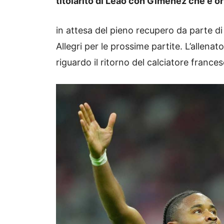
titolaritò di Leao con Gimenez che è o
in attesa del pieno recupero da parte d
Allegri per le prossime partite. L’allenat
riguardo il ritorno del calciatore frances