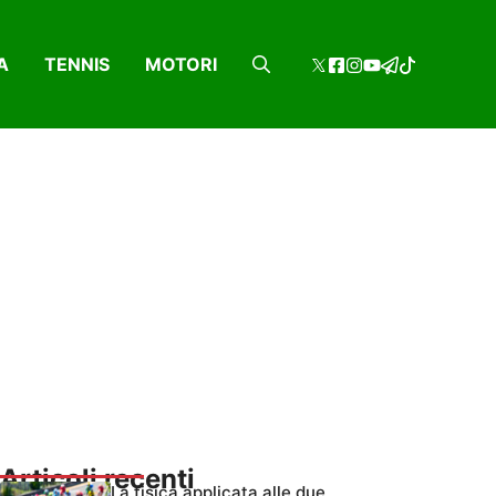
A
TENNIS
MOTORI
Articoli recenti
La fisica applicata alle due