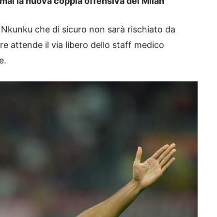
rmai la nuova coppia offensiva del Milan
i Nkunku che di sicuro non sarà rischiato da
ore attende il via libero dello staff medico
e.