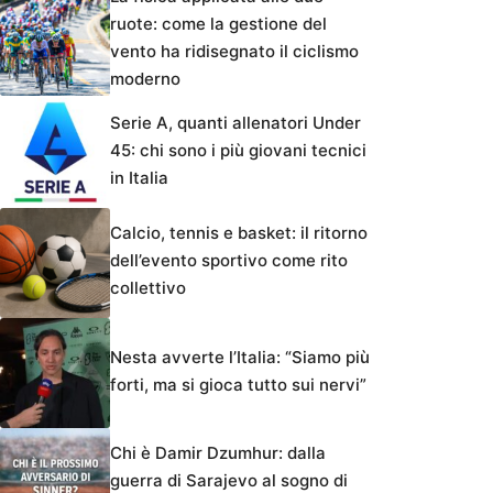
ruote: come la gestione del
vento ha ridisegnato il ciclismo
moderno
Serie A, quanti allenatori Under
45: chi sono i più giovani tecnici
in Italia
Calcio, tennis e basket: il ritorno
dell’evento sportivo come rito
collettivo
Nesta avverte l’Italia: “Siamo più
forti, ma si gioca tutto sui nervi”
Chi è Damir Dzumhur: dalla
guerra di Sarajevo al sogno di