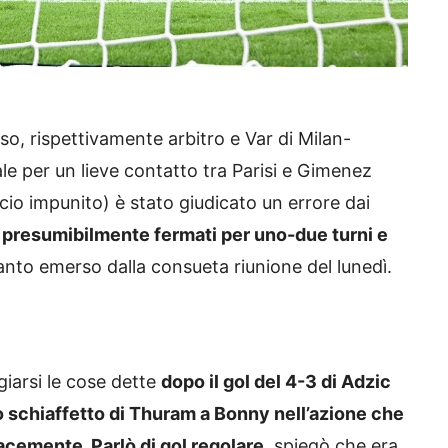
so, rispettivamente arbitro e Var di Milan-
ale per un lieve contatto tra Parisi e Gimenez
cio impunito) è stato giudicato un errore dai
 presumibilmente fermati per uno-due turni e
anto emerso dalla consueta riunione del lunedì.
iarsi le cose dette
dopo il gol del 4-3 di Adzic
o schiaffetto di Thuram a Bonny nell’azione che
ivacemente. Parlò di gol regolare
, spiegò che era