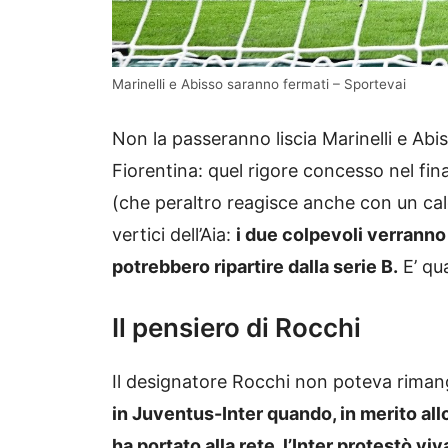
Marinelli e Abisso saranno fermati – Sportevai
Non la passeranno liscia Marinelli e Abis
Fiorentina: quel rigore concesso nel fin
(che peraltro reagisce anche con un cal
vertici dell’Aia:
i due colpevoli verranno
potrebbero ripartire dalla serie B.
E’ qu
Il pensiero di Rocchi
Il designatore Rocchi non poteva rimang
in Juventus-Inter quando, in merito all
ha portato alla rete, l’Inter protestò v