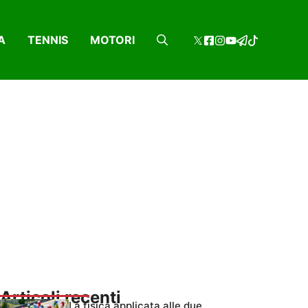
A
TENNIS
MOTORI
Articoli recenti
La fisica applicata alle due