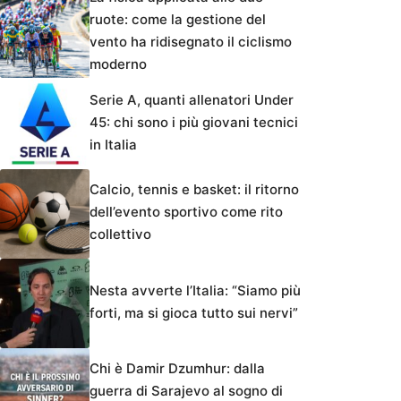
ruote: come la gestione del
vento ha ridisegnato il ciclismo
moderno
Serie A, quanti allenatori Under
45: chi sono i più giovani tecnici
in Italia
Calcio, tennis e basket: il ritorno
dell’evento sportivo come rito
collettivo
Nesta avverte l’Italia: “Siamo più
forti, ma si gioca tutto sui nervi”
Chi è Damir Dzumhur: dalla
guerra di Sarajevo al sogno di