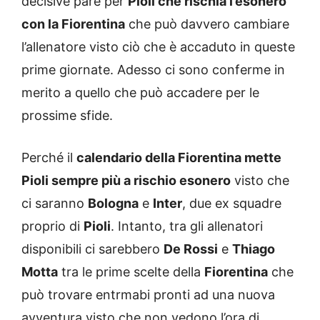
decisive pare per
Pioli che rischia l’esonero
con la Fiorentina
che può davvero cambiare
l’allenatore visto ciò che è accaduto in queste
prime giornate. Adesso ci sono conferme in
merito a quello che può accadere per le
prossime sfide.
Perché il
calendario della Fiorentina mette
Pioli sempre più a rischio esonero
visto che
ci saranno
Bologna
e
Inter
, due ex squadre
proprio di
Pioli
. Intanto, tra gli allenatori
disponibili ci sarebbero
De Rossi
e
Thiago
Motta
tra le prime scelte della
Fiorentina
che
può trovare entrmabi pronti ad una nuova
avventura visto che non vedono l’ora di