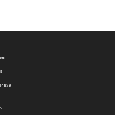
lano
I)
 34839
dv