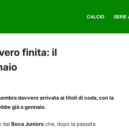
CALCIO
SERIE 
ro finita: il
naio
embra davvero arrivata ai titoli di coda, con la
ebbe già a gennaio.
o dal
Boca Juniors
che, dopo la passata