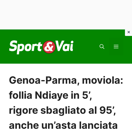
Vai
al
MEN
contenuto
Genoa-Parma, moviola:
follia Ndiaye in 5’,
rigore sbagliato al 95’,
anche un’asta lanciata