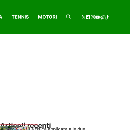
A
TENNIS
MOTORI
Articoli recenti
La fisica applicata alle due