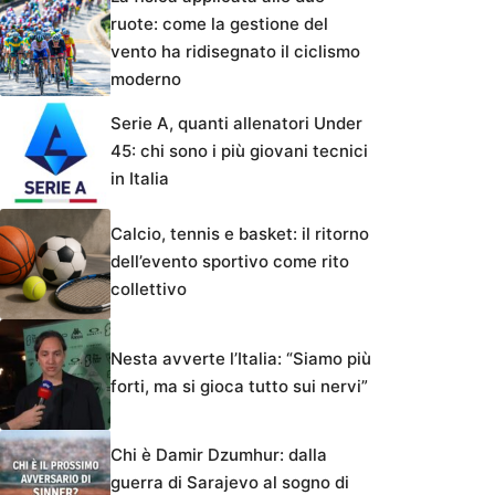
ruote: come la gestione del
vento ha ridisegnato il ciclismo
moderno
Serie A, quanti allenatori Under
45: chi sono i più giovani tecnici
in Italia
Calcio, tennis e basket: il ritorno
dell’evento sportivo come rito
collettivo
Nesta avverte l’Italia: “Siamo più
forti, ma si gioca tutto sui nervi”
Chi è Damir Dzumhur: dalla
guerra di Sarajevo al sogno di