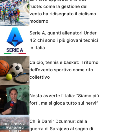
ruote: come la gestione del
vento ha ridisegnato il ciclismo
moderno
Serie A, quanti allenatori Under
45: chi sono i più giovani tecnici
in Italia
Calcio, tennis e basket: il ritorno
dell’evento sportivo come rito
collettivo
Nesta avverte l’Italia: “Siamo più
forti, ma si gioca tutto sui nervi”
Chi è Damir Dzumhur: dalla
guerra di Sarajevo al sogno di