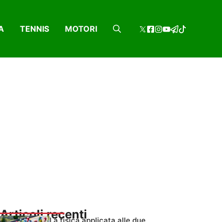
A
TENNIS
MOTORI
Articoli recenti
La fisica applicata alle due