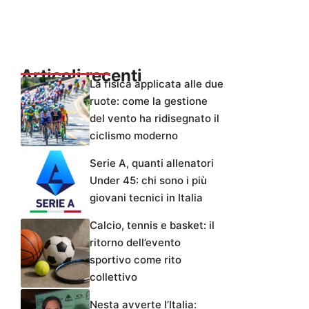
Articoli recenti
La fisica applicata alle due
ruote: come la gestione
del vento ha ridisegnato il
ciclismo moderno
Serie A, quanti allenatori
Under 45: chi sono i più
giovani tecnici in Italia
Calcio, tennis e basket: il
ritorno dell’evento
sportivo come rito
collettivo
Nesta avverte l’Italia: