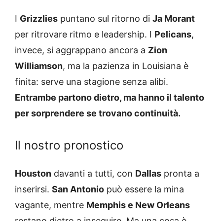
I
Grizzlies
puntano sul ritorno di
Ja Morant
per ritrovare ritmo e leadership. I
Pelicans
,
invece, si aggrappano ancora a
Zion
Williamson
, ma la pazienza in Louisiana è
finita: serve una stagione senza alibi.
Entrambe partono dietro, ma hanno il talento
per sorprendere se trovano continuità.
Il nostro pronostico
Houston
davanti a tutti, con
Dallas
pronta a
inserirsi.
San Antonio
può essere la mina
vagante, mentre
Memphis e New Orleans
restano dietro a inseguire. Ma una cosa è