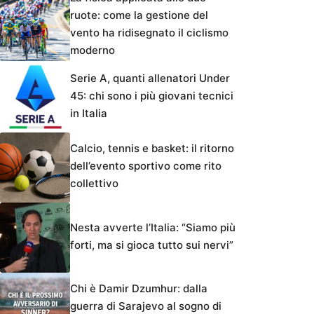
ruote: come la gestione del
vento ha ridisegnato il ciclismo
moderno
Serie A, quanti allenatori Under
45: chi sono i più giovani tecnici
in Italia
Calcio, tennis e basket: il ritorno
dell’evento sportivo come rito
collettivo
Nesta avverte l’Italia: “Siamo più
forti, ma si gioca tutto sui nervi”
Chi è Damir Dzumhur: dalla
guerra di Sarajevo al sogno di