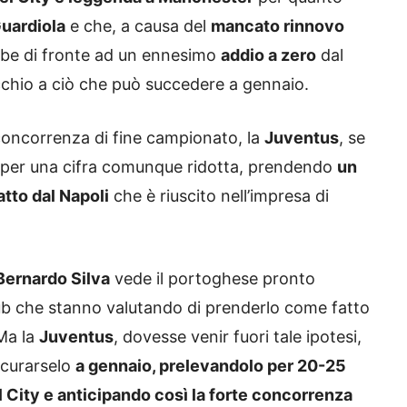
uardiola
e che, a causa del
mancato rinnovo
ebbe di fronte ad un ennesimo
addio a zero
dal
occhio a ciò che può succedere a gennaio.
concorrenza di fine campionato, la
Juventus
, se
per una cifra comunque ridotta, prendendo
un
tto dal Napoli
che è riuscito nell’impresa di
Bernardo Silva
vede il portoghese pronto
 club che stanno valutando di prenderlo come fatto
Ma la
Juventus
, dovesse venir fuori tale ipotesi,
icurarselo
a gennaio, prelevandolo per 20-25
 al City e anticipando così la forte concorrenza