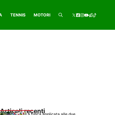
A
TENNIS
MOTORI
Articoli recenti
La fisica applicata alle due