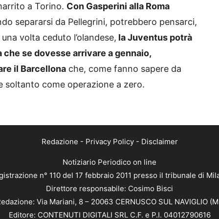
marrito a Torino.
Con Gasperini alla Roma
endo separarsi da Pellegrini, potrebbero pensarci,
, una volta ceduto l’olandese,
la Juventus potrà
 che se dovesse arrivare a gennaio,
re il Barcellona
che, come fanno sapere da
e soltanto come operazione a zero.
Redazione
-
Privacy Policy
-
Disclaimer
Notiziario Periodico on line
istrazione n° 110 del 17 febbraio 2011 presso il tribunale di Mi
Direttore responsabile: Cosimo Bisci
edazione: Via Mariani, 8 – 20063 CERNUSCO SUL NAVIGLIO (M
Editore: CONTENUTI DIGITALI SRL C.F. e P.I. 04012790616