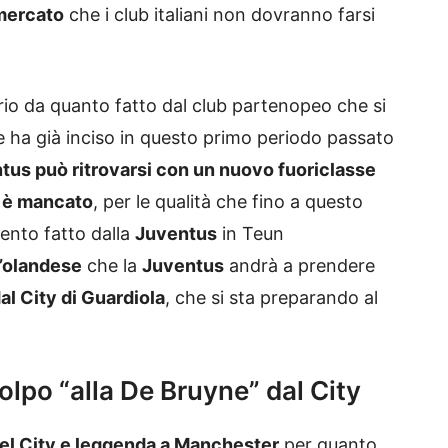
omercato
che i club italiani non dovranno farsi
rio da quanto fatto dal club partenopeo che si
e ha già inciso in questo primo periodo passato
tus può ritrovarsi con un nuovo fuoriclasse
e è mancato
, per le qualità che fino a questo
ento fatto dalla
Juventus
in Teun
’olandese
che la
Juventus
andrà a prendere
al City di Guardiola
, che si sta preparando al
lpo “alla De Bruyne” dal City
el City e leggenda a Manchester
per quanto