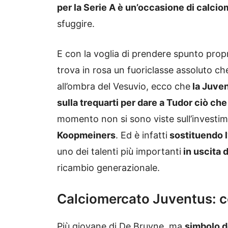
per la Serie A è un’occasione di calci
sfuggire.
E con la voglia di prendere spunto prop
trova in rosa un fuoriclasse assoluto ch
all’ombra del Vesuvio, ecco che
la Juven
sulla trequarti per dare a Tudor ciò ch
momento non si sono viste sull’investim
Koopmeiners
. Ed è infatti
sostituendo l
uno dei talenti più importanti
in uscita d
ricambio generazionale.
Calciomercato Juventus: co
Più giovane di De Bruyne, ma
simbolo d