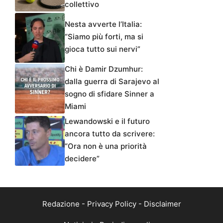
collettivo
Nesta avverte l’Italia:
“Siamo più forti, ma si
gioca tutto sui nervi”
Chi è Damir Dzumhur:
dalla guerra di Sarajevo al
sogno di sfidare Sinner a
Miami
Lewandowski e il futuro
ancora tutto da scrivere:
“Ora non è una priorità
decidere”
Redazione
-
Privacy Policy
-
Disclaimer