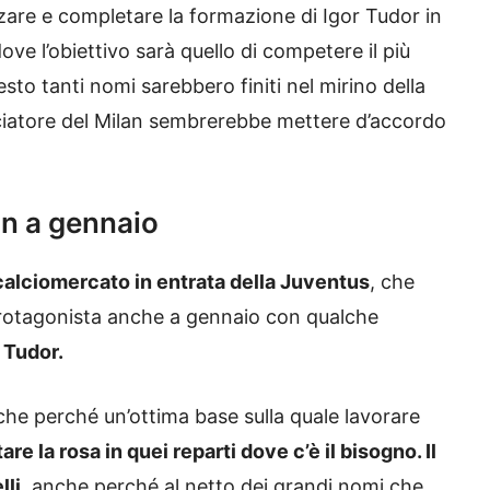
rzare e completare la formazione di Igor Tudor in
ve l’obiettivo sarà quello di competere il più
esto tanti nomi sarebbero finiti nel mirino della
lciatore del Milan sembrerebbe mettere d’accordo
an a gennaio
 calciomercato in entrata della Juventus
, che
 protagonista anche a gennaio con qualche
 Tudor.
nche perché un’ottima base sulla quale lavorare
re la rosa in quei reparti dove c’è il bisogno. Il
lli
, anche perché al netto dei grandi nomi che