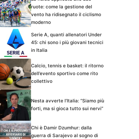
ruote: come la gestione del
vento ha ridisegnato il ciclismo
moderno
Serie A, quanti allenatori Under
45: chi sono i più giovani tecnici
in Italia
Calcio, tennis e basket: il ritorno
dell’evento sportivo come rito
collettivo
Nesta avverte l’Italia: “Siamo più
forti, ma si gioca tutto sui nervi”
Chi è Damir Dzumhur: dalla
guerra di Sarajevo al sogno di