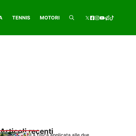
A
TENNIS
MOTORI
Articoli recenti
La fisica applicata alle due