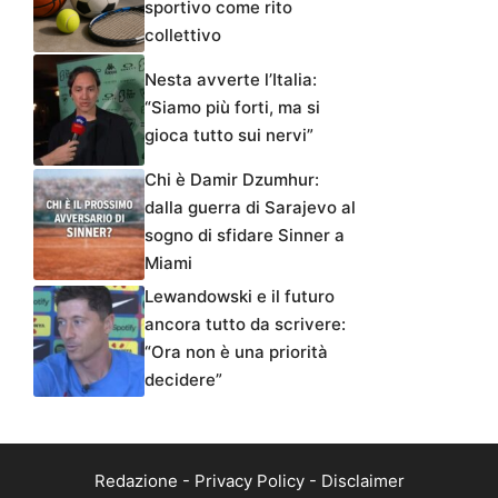
sportivo come rito
collettivo
Nesta avverte l’Italia:
“Siamo più forti, ma si
gioca tutto sui nervi”
Chi è Damir Dzumhur:
dalla guerra di Sarajevo al
sogno di sfidare Sinner a
Miami
Lewandowski e il futuro
ancora tutto da scrivere:
“Ora non è una priorità
decidere”
Redazione
-
Privacy Policy
-
Disclaimer