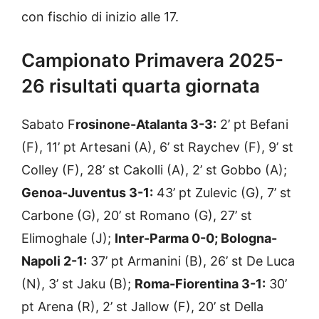
con fischio di inizio alle 17.
Campionato Primavera 2025-
26 risultati quarta giornata
Sabato F
rosinone-Atalanta 3-3:
2’ pt Befani
(F), 11’ pt Artesani (A), 6’ st Raychev (F), 9’ st
Colley (F), 28’ st Cakolli (A), 2’ st Gobbo (A);
Genoa-Juventus 3-1:
43’ pt Zulevic (G), 7’ st
Carbone (G), 20’ st Romano (G), 27’ st
Elimoghale (J);
Inter-Parma 0-0; Bologna-
Napoli 2-1:
37’ pt Armanini (B), 26’ st De Luca
(N), 3’ st Jaku (B);
Roma-Fiorentina 3-1:
30’
pt Arena (R), 2’ st Jallow (F), 20’ st Della