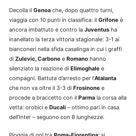
Decolla il
Genoa
che, dopo quattro turni,
viaggia con 10 punti in classifica: il
Grifone
è
ancora imbattuto e contro la
Juventus
ha
inanellato la terza vittoria stagionale: 3-1 ai
bianconeri nella sfida casalinga in cui i graffi
di
Zulevic, Carbone
e
Romano
hanno
silenziato la reazione di
Elimoghale
e
compagni. Battuta d’arresto per l’
Atalanta
che non va oltre il 3-3 di
Frosinone
e
procede a braccetto con il
Parma
la corsa alla
vetta: orobici e
Ducali
– ottimo pari in casa
dell’Inter – seguono con 8 lunghezze.
Pioggia di gol tra
Roma-Fiorentina:
si