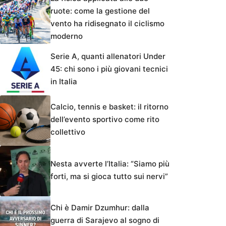
ruote: come la gestione del
vento ha ridisegnato il ciclismo
moderno
Serie A, quanti allenatori Under
45: chi sono i più giovani tecnici
in Italia
Calcio, tennis e basket: il ritorno
dell’evento sportivo come rito
collettivo
Nesta avverte l’Italia: “Siamo più
forti, ma si gioca tutto sui nervi”
Chi è Damir Dzumhur: dalla
guerra di Sarajevo al sogno di