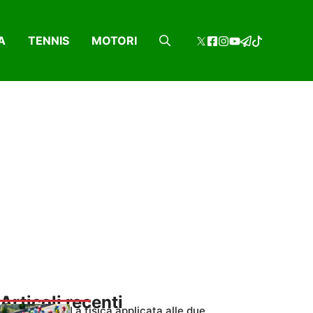
A
TENNIS
MOTORI
Articoli recenti
La fisica applicata alle due