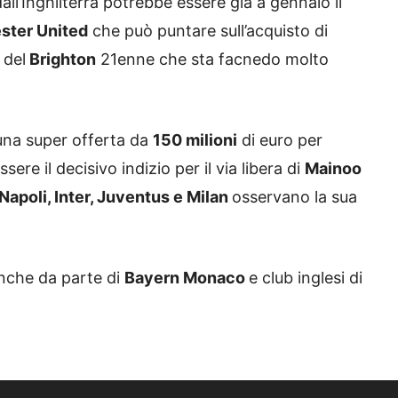
ll’Inghilterra potrebbe essere già a gennaio il
ster United
che può puntare sull’acquisto di
a
del
Brighton
21enne che sta facnedo molto
una super offerta da
150 milioni
di euro per
ere il decisivo indizio per il via libera di
Mainoo
Napoli, Inter, Juventus e Milan
osservano la sua
anche da parte di
Bayern Monaco
e club inglesi di