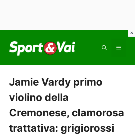
Vai
al
MEN
contenuto
Jamie Vardy primo
violino della
Cremonese, clamorosa
trattativa: grigiorossi