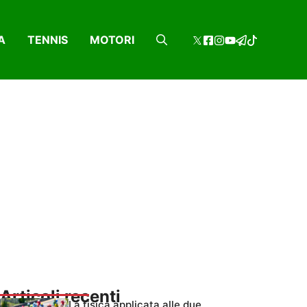
A
TENNIS
MOTORI
Articoli recenti
La fisica applicata alle due