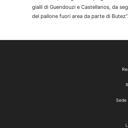
gialli di Guendouzi e Castellanos, da s
del pallone fuori area da parte di Butez”
Reg
R
Sede 
L