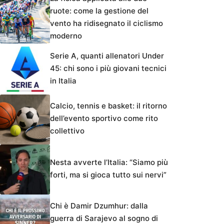
ruote: come la gestione del
vento ha ridisegnato il ciclismo
moderno
Serie A, quanti allenatori Under
45: chi sono i più giovani tecnici
in Italia
Calcio, tennis e basket: il ritorno
dell’evento sportivo come rito
collettivo
Nesta avverte l’Italia: “Siamo più
forti, ma si gioca tutto sui nervi”
Chi è Damir Dzumhur: dalla
guerra di Sarajevo al sogno di