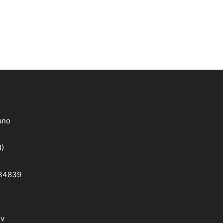
lano
I)
 34839
dv