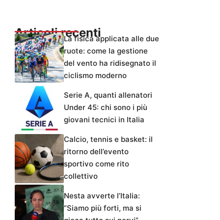
Articoli recenti
La fisica applicata alle due
ruote: come la gestione
del vento ha ridisegnato il
ciclismo moderno
Serie A, quanti allenatori
Under 45: chi sono i più
giovani tecnici in Italia
Calcio, tennis e basket: il
ritorno dell’evento
sportivo come rito
collettivo
Nesta avverte l’Italia:
“Siamo più forti, ma si