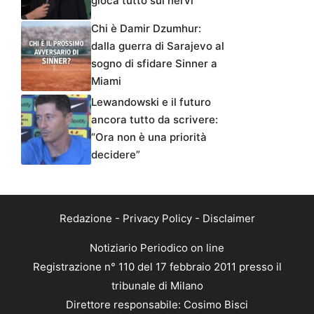
gioca tutto sui nervi”
Chi è Damir Dzumhur:
dalla guerra di Sarajevo al
sogno di sfidare Sinner a
Miami
Lewandowski e il futuro
ancora tutto da scrivere:
“Ora non è una priorità
decidere”
Redazione
-
Privacy Policy
-
Disclaimer
Notiziario Periodico on line
Registrazione n° 110 del 17 febbraio 2011 presso il
tribunale di Milano
Direttore responsabile: Cosimo Bisci