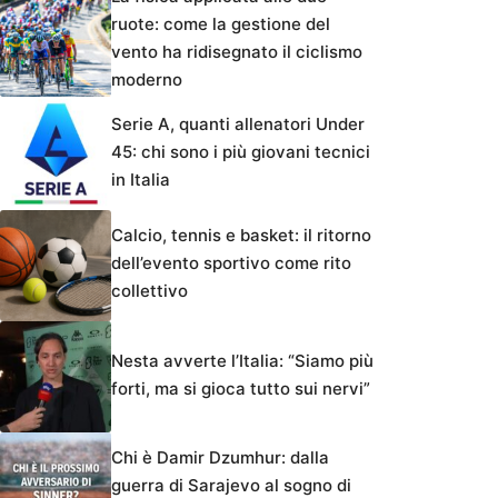
ruote: come la gestione del
vento ha ridisegnato il ciclismo
moderno
Serie A, quanti allenatori Under
45: chi sono i più giovani tecnici
in Italia
Calcio, tennis e basket: il ritorno
dell’evento sportivo come rito
collettivo
Nesta avverte l’Italia: “Siamo più
forti, ma si gioca tutto sui nervi”
Chi è Damir Dzumhur: dalla
guerra di Sarajevo al sogno di