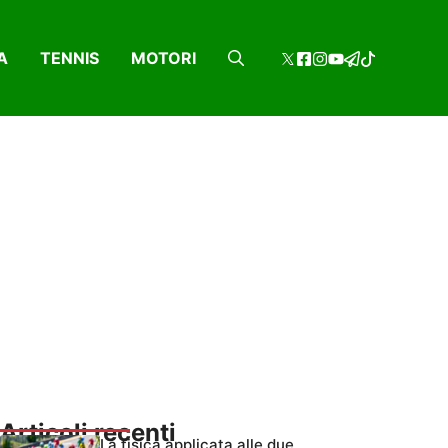
A
TENNIS
MOTORI
Articoli recenti
La fisica applicata alle due