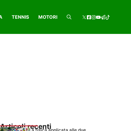
A
TENNIS
MOTORI
Articoli recenti
La fisica applicata alle due