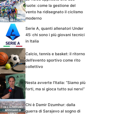
ruote: come la gestione del
vento ha ridisegnato il ciclismo
moderno
Serie A, quanti allenatori Under
45: chi sono i più giovani tecnici
in Italia
Calcio, tennis e basket: il ritorno
dell’evento sportivo come rito
collettivo
Nesta avverte l’Italia: “Siamo più
forti, ma si gioca tutto sui nervi”
Chi è Damir Dzumhur: dalla
guerra di Sarajevo al sogno di