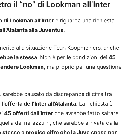
ro il “no” di Lookman all’Inter
o di Lookman all’Inter
e riguarda una richiesta
all’Atalanta alla Juventus
.
merito alla situazione Teun Koopmeiners, anche
rebbe la stessa
. Non è per le condizioni dei
45
 prendere Lookman
, ma proprio per una questione
, sarebbe causato da discrepanze di cifre tra
a
l’offerta dell’Inter all’Atalanta
. La richiesta è
ai
45 offerti dall’Inter
che avrebbe fatto saltare
quella dei nerazzurri, che sarebbe arrivata dalla
e stesse e precise cifre che la Juve spese per