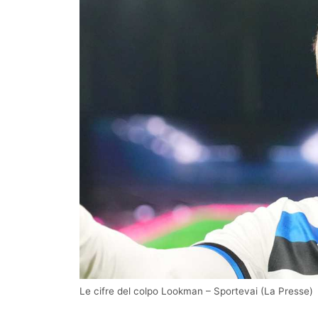
Le cifre del colpo Lookman – Sportevai (La Presse)