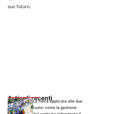
suo futuro.
Articoli recenti
La fisica applicata alle due
ruote: come la gestione
del vento ha ridisegnato il