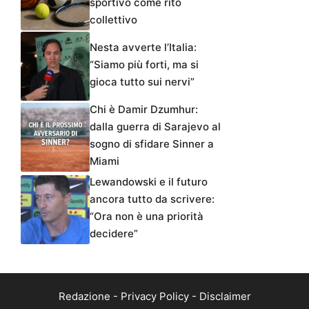
sportivo come rito
collettivo
Nesta avverte l’Italia:
“Siamo più forti, ma si
gioca tutto sui nervi”
Chi è Damir Dzumhur:
dalla guerra di Sarajevo al
sogno di sfidare Sinner a
Miami
Lewandowski e il futuro
ancora tutto da scrivere:
“Ora non è una priorità
decidere”
Redazione
-
Privacy Policy
-
Disclaimer