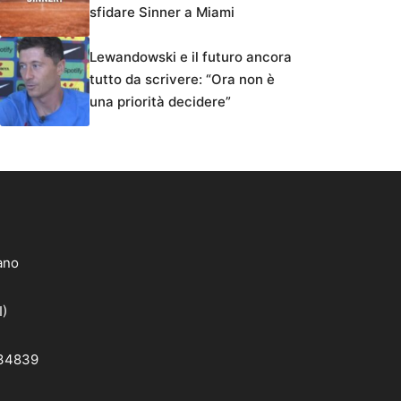
sfidare Sinner a Miami
Lewandowski e il futuro ancora
tutto da scrivere: “Ora non è
una priorità decidere”
lano
I)
 34839