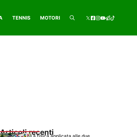
A
TENNIS
MOTORI
Articoli recenti
La fisica applicata alle due