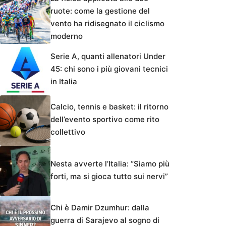
ruote: come la gestione del
vento ha ridisegnato il ciclismo
moderno
Serie A, quanti allenatori Under
45: chi sono i più giovani tecnici
in Italia
Calcio, tennis e basket: il ritorno
dell’evento sportivo come rito
collettivo
Nesta avverte l’Italia: “Siamo più
forti, ma si gioca tutto sui nervi”
Chi è Damir Dzumhur: dalla
guerra di Sarajevo al sogno di