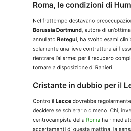
Roma, le condizioni di Hu
Nel frattempo destavano preoccupazion
Borussia Dortmund
, autore di un’ottim
annullato
Retegui
, ha svolto esami clin
solamente una lieve contrattura ai fless
rientrare l’allarme: per il recupero comp
tornare a disposizione di Ranieri.
Cristante in dubbio per il 
Contro il
Lecce
dovrebbe regolarmente e
decidere se schierarlo o meno. Chi, invec
centrocampista della
Roma
ha rimediato
accertamenti di questa mattina, la sens