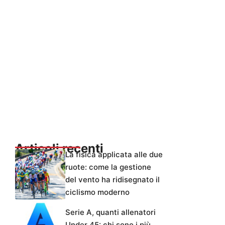
Articoli recenti
La fisica applicata alle due
ruote: come la gestione
del vento ha ridisegnato il
ciclismo moderno
Serie A, quanti allenatori
Under 45: chi sono i più