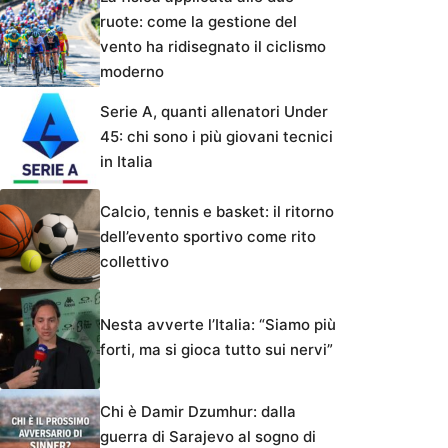
ruote: come la gestione del
vento ha ridisegnato il ciclismo
moderno
Serie A, quanti allenatori Under
45: chi sono i più giovani tecnici
in Italia
Calcio, tennis e basket: il ritorno
dell’evento sportivo come rito
collettivo
Nesta avverte l’Italia: “Siamo più
forti, ma si gioca tutto sui nervi”
Chi è Damir Dzumhur: dalla
guerra di Sarajevo al sogno di