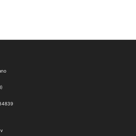
lano
I)
 34839
dv