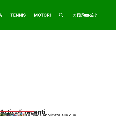
A
TENNIS
MOTORI
Articoli recenti
La fisica applicata alle due