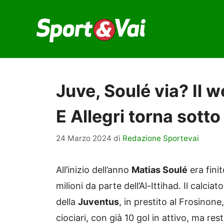
Vai
al
contenuto
Juve, Soulé via? Il w
E Allegri torna sott
24 Marzo 2024
di
Redazione Sportevai
All’inizio dell’anno
Matias Soulé
era finit
milioni da parte dell’Al-Ittihad. Il calci
della
Juventus
, in prestito al Frosinon
ciociari, con già 10 gol in attivo, ma r