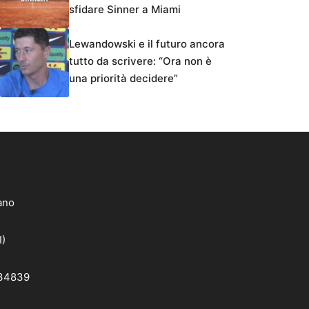
sfidare Sinner a Miami
Lewandowski e il futuro ancora
tutto da scrivere: “Ora non è
una priorità decidere”
lano
I)
 34839