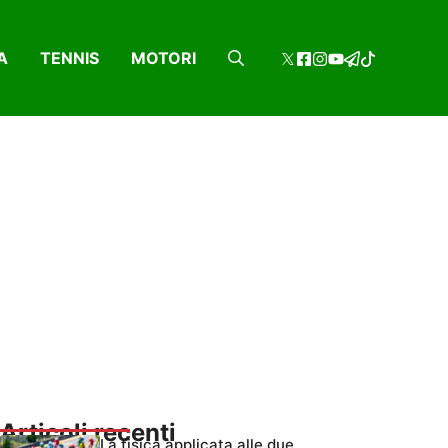
A
TENNIS
MOTORI
Articoli recenti
La fisica applicata alle due