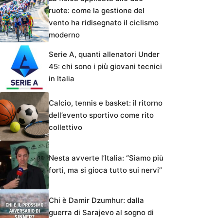
ruote: come la gestione del
vento ha ridisegnato il ciclismo
moderno
Serie A, quanti allenatori Under
45: chi sono i più giovani tecnici
in Italia
Calcio, tennis e basket: il ritorno
dell’evento sportivo come rito
collettivo
Nesta avverte l’Italia: “Siamo più
forti, ma si gioca tutto sui nervi”
Chi è Damir Dzumhur: dalla
guerra di Sarajevo al sogno di