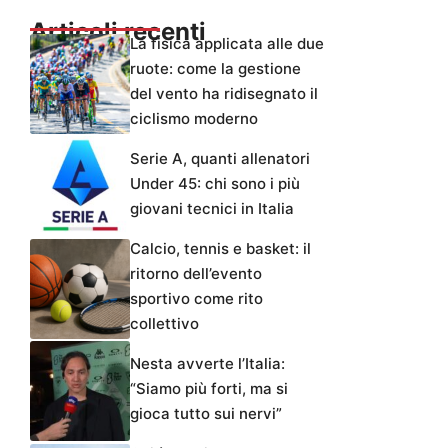
Articoli recenti
La fisica applicata alle due
ruote: come la gestione
del vento ha ridisegnato il
ciclismo moderno
Serie A, quanti allenatori
Under 45: chi sono i più
giovani tecnici in Italia
Calcio, tennis e basket: il
ritorno dell’evento
sportivo come rito
collettivo
Nesta avverte l’Italia:
“Siamo più forti, ma si
gioca tutto sui nervi”