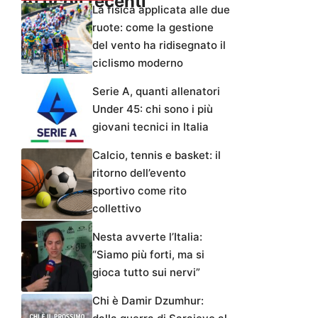
Articoli recenti
La fisica applicata alle due
ruote: come la gestione
del vento ha ridisegnato il
ciclismo moderno
Serie A, quanti allenatori
Under 45: chi sono i più
giovani tecnici in Italia
Calcio, tennis e basket: il
ritorno dell’evento
sportivo come rito
collettivo
Nesta avverte l’Italia:
“Siamo più forti, ma si
gioca tutto sui nervi”
Chi è Damir Dzumhur: