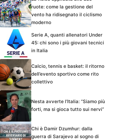
ruote: come la gestione del
vento ha ridisegnato il ciclismo
moderno
Serie A, quanti allenatori Under
45: chi sono i più giovani tecnici
in Italia
Calcio, tennis e basket: il ritorno
dell’evento sportivo come rito
collettivo
Nesta avverte l’Italia: “Siamo più
forti, ma si gioca tutto sui nervi”
Chi è Damir Dzumhur: dalla
guerra di Sarajevo al sogno di