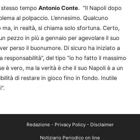
lo stesso tempo
Antonio Conte
. “Il Napoli dopo
blema al polpaccio. L’ennesimo. Qualcuno
 ma, in realtà, si chiama solo sfortuna. Certo,
n pezzo in più a gennaio per agevolare il suo
r perso il buonumore. Di sicuro ha iniziato a
ca responsabilità”, del tipo “io ho fatto il massimo
e è vero, ma la verità è che il suo Napoli è a un
ilità di restare in gioco fino in fondo. Inutile
”.
Redazione
-
Privacy Policy
-
Disclaimer
Notiziario Periodico on line