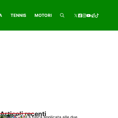
A
TENNIS
MOTORI
Articoli recenti
La fisica applicata alle due