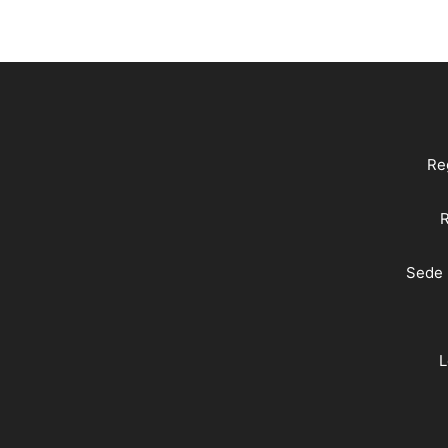
Reg
R
Sede 
L