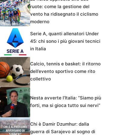
ruote: come la gestione del
vento ha ridisegnato il ciclismo
moderno
Serie A, quanti allenatori Under
45: chi sono i più giovani tecnici
in Italia
Calcio, tennis e basket: il ritorno
dell’evento sportivo come rito
collettivo
Nesta avverte l’Italia: “Siamo più
forti, ma si gioca tutto sui nervi”
Chi è Damir Dzumhur: dalla
guerra di Sarajevo al sogno di