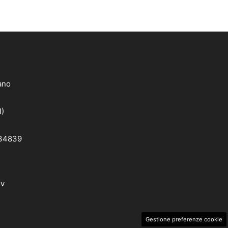
lano
I)
 34839
dv
Gestione preferenze cookie