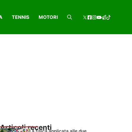
A
TENNIS
MOTORI
Articoli recenti
La fisica applicata alle due