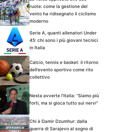
ruote: come la gestione del
vento ha ridisegnato il ciclismo
moderno
Serie A, quanti allenatori Under
45: chi sono i più giovani tecnici
in Italia
Calcio, tennis e basket: il ritorno
dell’evento sportivo come rito
collettivo
Nesta avverte l’Italia: “Siamo più
forti, ma si gioca tutto sui nervi”
Chi è Damir Dzumhur: dalla
guerra di Sarajevo al sogno di