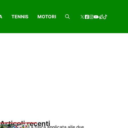
A
TENNIS
MOTORI
Articoli recenti
La fisica applicata alle due