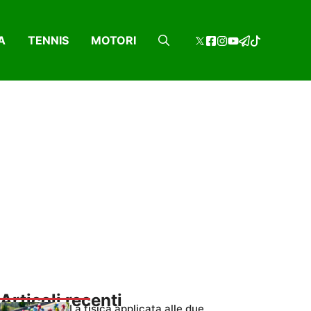
A
TENNIS
MOTORI
Articoli recenti
La fisica applicata alle due