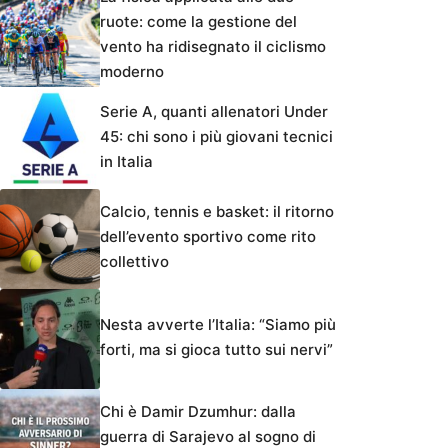
ruote: come la gestione del
vento ha ridisegnato il ciclismo
moderno
Serie A, quanti allenatori Under
45: chi sono i più giovani tecnici
in Italia
Calcio, tennis e basket: il ritorno
dell’evento sportivo come rito
collettivo
Nesta avverte l’Italia: “Siamo più
forti, ma si gioca tutto sui nervi”
Chi è Damir Dzumhur: dalla
guerra di Sarajevo al sogno di