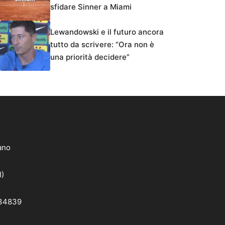
sfidare Sinner a Miami
Lewandowski e il futuro ancora
tutto da scrivere: “Ora non è
una priorità decidere”
lano
I)
 34839