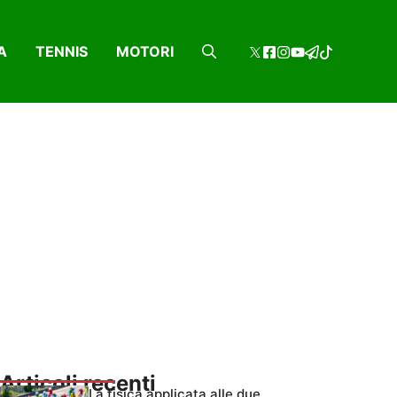
A
TENNIS
MOTORI
Articoli recenti
La fisica applicata alle due