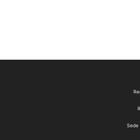
Reg
R
Sede 