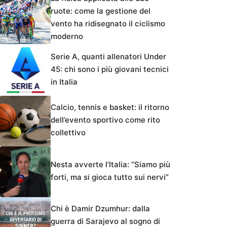
ruote: come la gestione del
vento ha ridisegnato il ciclismo
moderno
Serie A, quanti allenatori Under
45: chi sono i più giovani tecnici
in Italia
Calcio, tennis e basket: il ritorno
dell’evento sportivo come rito
collettivo
Nesta avverte l’Italia: “Siamo più
forti, ma si gioca tutto sui nervi”
Chi è Damir Dzumhur: dalla
guerra di Sarajevo al sogno di