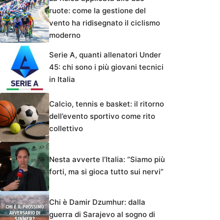
ruote: come la gestione del
vento ha ridisegnato il ciclismo
moderno
Serie A, quanti allenatori Under
45: chi sono i più giovani tecnici
in Italia
Calcio, tennis e basket: il ritorno
dell’evento sportivo come rito
collettivo
Nesta avverte l’Italia: “Siamo più
forti, ma si gioca tutto sui nervi”
Chi è Damir Dzumhur: dalla
guerra di Sarajevo al sogno di