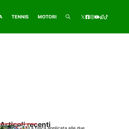
A
TENNIS
MOTORI
Articoli recenti
La fisica applicata alle due