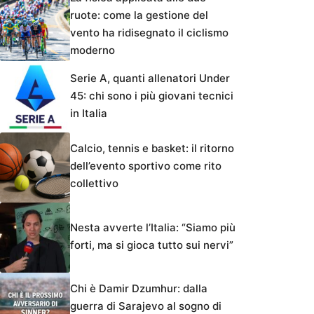
ruote: come la gestione del
vento ha ridisegnato il ciclismo
moderno
Serie A, quanti allenatori Under
45: chi sono i più giovani tecnici
in Italia
Calcio, tennis e basket: il ritorno
dell’evento sportivo come rito
collettivo
Nesta avverte l’Italia: “Siamo più
forti, ma si gioca tutto sui nervi”
Chi è Damir Dzumhur: dalla
guerra di Sarajevo al sogno di