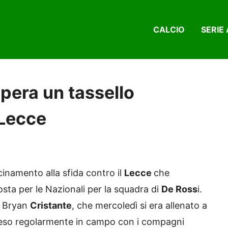
CALCIO
SERIE 
pera un tassello
 Lecce
cinamento alla sfida contro il
Lecce
che
sta per le Nazionali per la squadra di
De Ross
i.
a Bryan
Cristante
, che mercoledì si era allenato a
ceso regolarmente in campo con i compagni