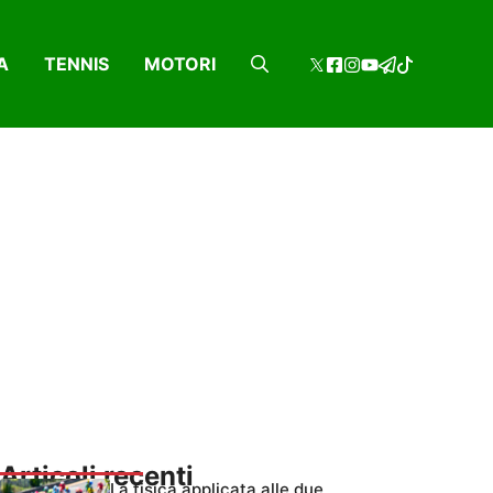
A
TENNIS
MOTORI
Articoli recenti
La fisica applicata alle due