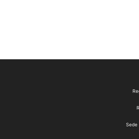
Reg
R
Sede 