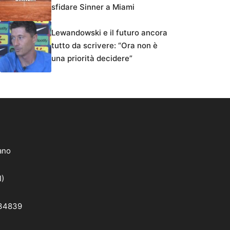
sfidare Sinner a Miami
Lewandowski e il futuro ancora
tutto da scrivere: “Ora non è
una priorità decidere”
lano
I)
 34839