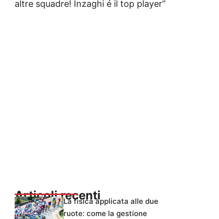
altre squadre! Inzaghi é il top player”
Articoli recenti
La fisica applicata alle due
ruote: come la gestione